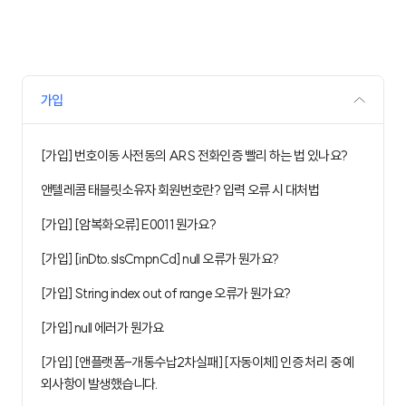
가입
[가입] 번호이동 사전동의 ARS 전화인증 빨리 하는 법 있나요?
앤텔레콤 태블릿소유자 회원번호란? 입력 오류 시 대처법
[가입] [암복화오류] E0011 뭔가요?
[가입] [inDto.slsCmpnCd] null 오류가 뭔가요?
[가입] String index out of range 오류가 뭔가요?
[가입] null 에러가 뭔가요
[가입] [앤플랫폼-개통수납2차실패] [자동이체] 인증 처리 중 예
외사항이 발생했습니다.