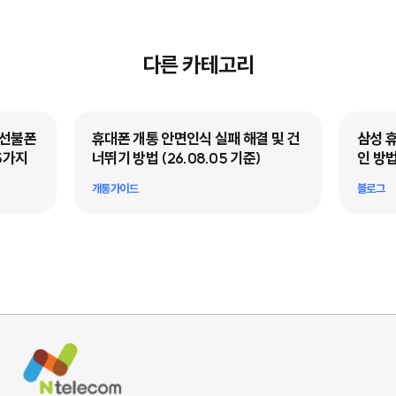
다른 카테고리
·선불폰
휴대폰 개통 안면인식 실패 해결 및 건
삼성 
5가지
너뛰기 방법 (26.08.05 기준)
인 방법
개통가이드
블로그