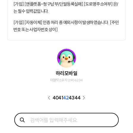
[가입] [앤플랫폼-청구납부/단말등록실패] [도로명주소여부] 은/
는 필수 입력값입니다.
[가입] [자동이체] 인증 처리 중 예외사항이 발생하였습니다. [주민
번호 또는 사업자번호 상이]
하리모바일
태블릿소유자 2906234
40
41
42
43
44