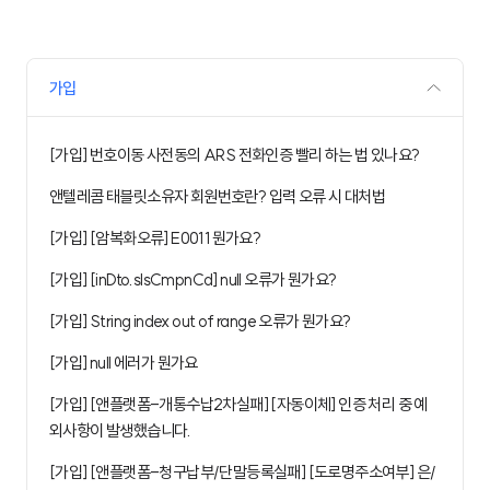
가입
[가입] 번호이동 사전동의 ARS 전화인증 빨리 하는 법 있나요?
앤텔레콤 태블릿소유자 회원번호란? 입력 오류 시 대처법
[가입] [암복화오류] E0011 뭔가요?
[가입] [inDto.slsCmpnCd] null 오류가 뭔가요?
[가입] String index out of range 오류가 뭔가요?
[가입] null 에러가 뭔가요
[가입] [앤플랫폼-개통수납2차실패] [자동이체] 인증 처리 중 예
외사항이 발생했습니다.
[가입] [앤플랫폼-청구납부/단말등록실패] [도로명주소여부] 은/