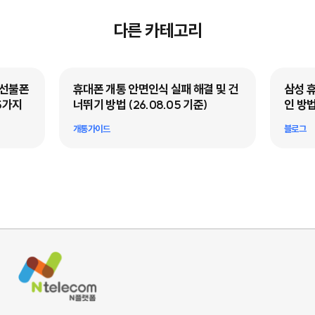
다른 카테고리
·선불폰
휴대폰 개통 안면인식 실패 해결 및 건
삼성 
5가지
너뛰기 방법 (26.08.05 기준)
인 방법
개통가이드
블로그