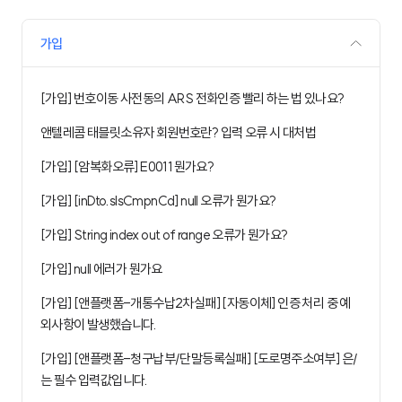
가입
[가입] 번호이동 사전동의 ARS 전화인증 빨리 하는 법 있나요?
앤텔레콤 태블릿소유자 회원번호란? 입력 오류 시 대처법
[가입] [암복화오류] E0011 뭔가요?
[가입] [inDto.slsCmpnCd] null 오류가 뭔가요?
[가입] String index out of range 오류가 뭔가요?
[가입] null 에러가 뭔가요
[가입] [앤플랫폼-개통수납2차실패] [자동이체] 인증 처리 중 예
외사항이 발생했습니다.
[가입] [앤플랫폼-청구납부/단말등록실패] [도로명주소여부] 은/
는 필수 입력값입니다.