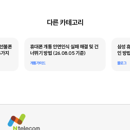
다른 카테고리
·선불폰
휴대폰 개통 안면인식 실패 해결 및 건
삼성 
5가지
너뛰기 방법 (26.08.05 기준)
인 방법
개통가이드
블로그