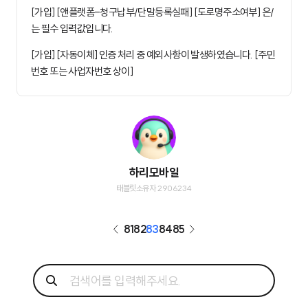
[가입] [앤플랫폼-청구납부/단말등록실패] [도로명주소여부] 은/
는 필수 입력값입니다.
[가입] [자동이체] 인증 처리 중 예외사항이 발생하였습니다. [주민
번호 또는 사업자번호 상이]
하리모바일
태블릿소유자 2906234
81
82
83
84
85