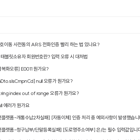
번호이동 사전동의 ARS 전화인증 빨리 하는 법 있나요?
 태블릿소유자 회원번호란? 입력 오류 시 대처법
암복화오류] E0011 뭔가요?
inDto.slsCmpnCd] null 오류가 뭔가요?
tring index out of range 오류가 뭔가요?
ull 에러가 뭔가요
[앤플랫폼-개통수납2차실패] [자동이체] 인증 처리 중 예외사항이 발생했습니
[앤플랫폼-청구납부/단말등록실패] [도로명주소여부] 은/는 필수 입력값입니다