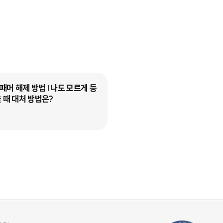
머 해제 방법 I 나도 모르게 등
선불폰 컬러링 설정하는 방법 I
 때 대처 방법은?
콤 K망 가이드
블로그