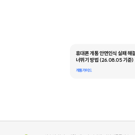
낙서란? 온라인 알뜰폰·선불폰
휴대폰 개통 안면인식 실패 해결
 꼭 확인할 체크리스트 5가지
너뛰기 방법 (26.08.05 기준)
드
개통가이드