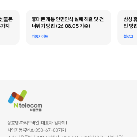
·선불폰
휴대폰 개통 안면인식 실패 해결 및 건
삼성 
5가지
너뛰기 방법 (26.08.05 기준)
인 방법
개통가이드
블로그
상호명: 하리모바일 l 대표자: 김다혜 l
사업자등록번호: 350-67-00719 l