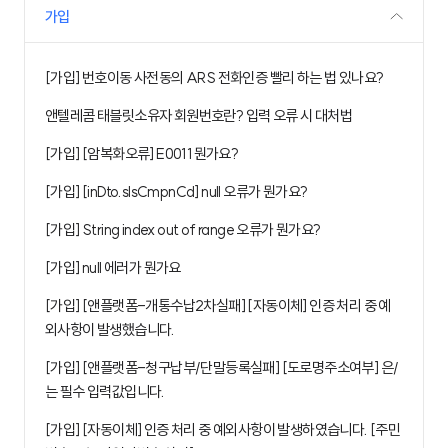
가입
[가입] 번호이동 사전동의 ARS 전화인증 빨리 하는 법 있나요?
앤텔레콤 태블릿소유자 회원번호란? 입력 오류 시 대처법
[가입] [암복화오류] E0011 뭔가요?
[가입] [inDto.slsCmpnCd] null 오류가 뭔가요?
[가입] String index out of range 오류가 뭔가요?
[가입] null 에러가 뭔가요
[가입] [앤플랫폼-개통수납2차실패] [자동이체] 인증 처리 중 예
외사항이 발생했습니다.
[가입] [앤플랫폼-청구납부/단말등록실패] [도로명주소여부] 은/
는 필수 입력값입니다.
[가입] [자동이체] 인증 처리 중 예외사항이 발생하였습니다. [주민