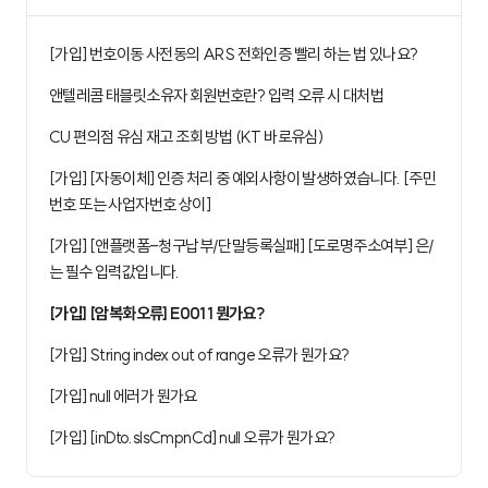
[가입] 번호이동 사전동의 ARS 전화인증 빨리 하는 법 있나요?
앤텔레콤 태블릿소유자 회원번호란? 입력 오류 시 대처법
CU 편의점 유심 재고 조회 방법 (KT 바로유심)
[가입] [자동이체] 인증 처리 중 예외사항이 발생하였습니다. [주민
번호 또는 사업자번호 상이]
[가입] [앤플랫폼-청구납부/단말등록실패] [도로명주소여부] 은/
는 필수 입력값입니다.
[가입] [암복화오류] E0011 뭔가요?
[가입] String index out of range 오류가 뭔가요?
[가입] null 에러가 뭔가요
[가입] [inDto.slsCmpnCd] null 오류가 뭔가요?