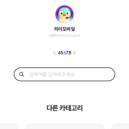
하리모바일
태블릿소유자 2906234
4
5
6
7
8
다른 카테고리