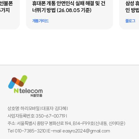
·선불폰
휴대폰 개통 안면인식 실패 해결 및 건
삼성 
5가지
너뛰기 방법 (26.08.05 기준)
인 방법
개통가이드
블로그
상호명: 하리모바일 l 대표자: 김다혜 l
사업자등록번호: 350-67-00719 l
주소: 서울특별시 중랑구 봉화산로 194, B14-F99호(신내동, 신아타운)
Tel: 010-7385-3210 l E-mail: easyro2024@gmail.com