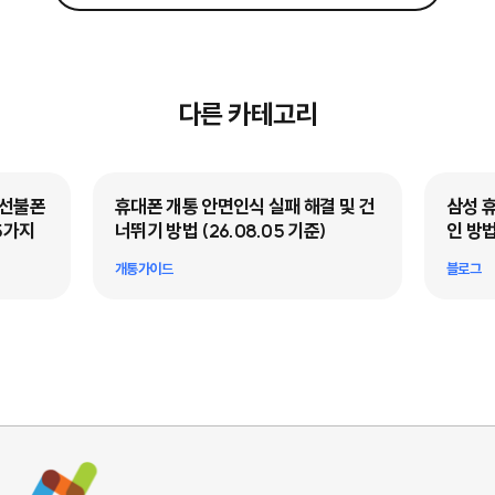
다른 카테고리
·선불폰
휴대폰 개통 안면인식 실패 해결 및 건
삼성 
5가지
너뛰기 방법 (26.08.05 기준)
인 방법
개통가이드
블로그