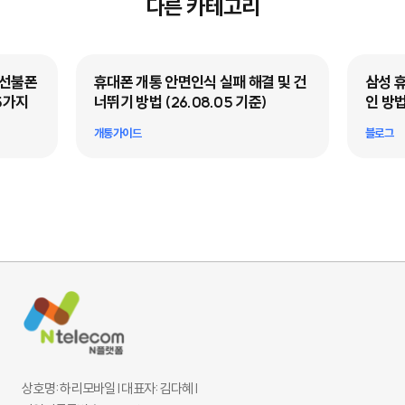
다른 카테고리
·선불폰
휴대폰 개통 안면인식 실패 해결 및 건
삼성 
5가지
너뛰기 방법 (26.08.05 기준)
인 방법
개통가이드
블로그
상호명: 하리모바일 l 대표자: 김다혜 l