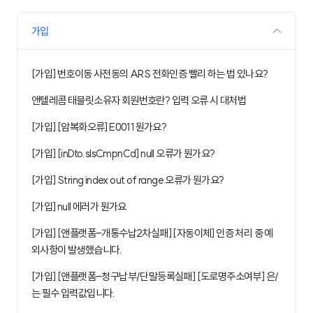
가입
[가입] 번호이동 사전동의 ARS 전화인증 빨리 하는 법 있나요?
앤텔레콤 태블릿소유자 회원번호란? 입력 오류 시 대처법
[가입] [암복화오류] E0011 뭔가요?
[가입] [inDto.slsCmpnCd] null 오류가 뭔가요?
[가입] String index out of range 오류가 뭔가요?
[가입] null 에러가 뭔가요
[가입] [앤플랫폼-개통수납2차실패] [자동이체] 인증 처리 중 예
외사항이 발생했습니다.
[가입] [앤플랫폼-청구납부/단말등록실패] [도로명주소여부] 은/
는 필수 입력값입니다.