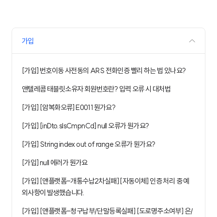
가입
[가입] 번호이동 사전동의 ARS 전화인증 빨리 하는 법 있나요?
앤텔레콤 태블릿소유자 회원번호란? 입력 오류 시 대처법
[가입] [암복화오류] E0011 뭔가요?
[가입] [inDto.slsCmpnCd] null 오류가 뭔가요?
[가입] String index out of range 오류가 뭔가요?
[가입] null 에러가 뭔가요
[가입] [앤플랫폼-개통수납2차실패] [자동이체] 인증 처리 중 예
외사항이 발생했습니다.
[가입] [앤플랫폼-청구납부/단말등록실패] [도로명주소여부] 은/