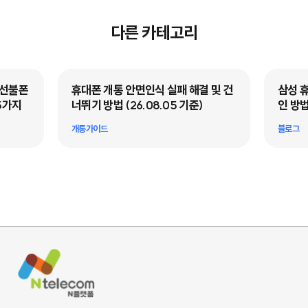
다른 카테고리
·선불폰
휴대폰 개통 안면인식 실패 해결 및 건
삼성 
5가지
너뛰기 방법 (26.08.05 기준)
인 방법
개통가이드
블로그