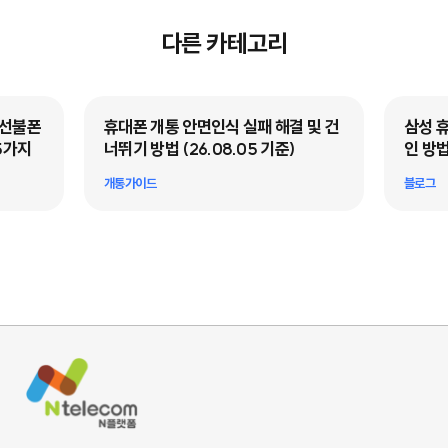
다른 카테고리
·선불폰
휴대폰 개통 안면인식 실패 해결 및 건
삼성 
5가지
너뛰기 방법 (26.08.05 기준)
인 방법
개통가이드
블로그