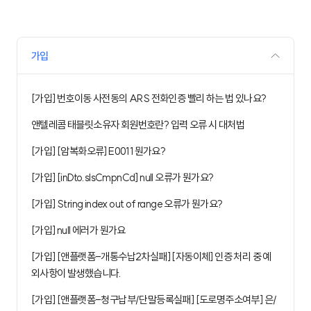
가입
[가입] 번호이동 사전동의 ARS 전화인증 빨리 하는 법 있나요?
앤텔레콤 태블릿소유자 회원번호란? 입력 오류 시 대처법
[가입] [암복화오류] E0011 뭔가요?
[가입] [inDto.slsCmpnCd] null 오류가 뭔가요?
[가입] String index out of range 오류가 뭔가요?
[가입] null 에러가 뭔가요
[가입] [앤플랫폼-개통수납2차실패] [자동이체] 인증 처리 중 예
외사항이 발생했습니다.
[가입] [앤플랫폼-청구납부/단말등록실패] [도로명주소여부] 은/