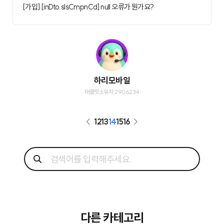
[가입] [inDto.slsCmpnCd] null 오류가 뭔가요?
하리모바일
태블릿소유자 2906234
12
13
14
15
16
다른 카테고리