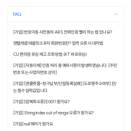
FAQ
[가입] 번호이동 사전동의 ARS 전화인증 빨리 하는 법 있나요?
앤텔레콤 태블릿소유자 회원번호란? 입력 오류 시 대처법
CU 편의점 유심 재고 조회 방법 (KT 바로유심)
[가입] [자동이체] 인증 처리 중 예외사항이 발생하였습니다. [주민
번호 또는 사업자번호 상이]
[가입] [앤플랫폼-청구납부/단말등록실패] [도로명주소여부] 은/
는 필수 입력값입니다.
[가입] [암복화오류] E0011 뭔가요?
[가입] String index out of range 오류가 뭔가요?
[가입] null 에러가 뭔가요