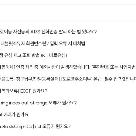
번호이동 사전동의 ARS 전화인증 빨리 하는 법 있나요?
 태블릿소유자 회원번호란? 입력 오류 시 대처법
점 유심 재고 조회 방법 (KT 바로유심)
[자동이체] 인증 처리 중 예외사항이 발생하였습니다. [주민번호 또는 사업자번
[앤플랫폼-청구납부/단말등록실패] [도로명주소여부] 은/는 필수 입력값입니다
암복화오류] E0011 뭔가요?
tring index out of range 오류가 뭔가요?
ull 에러가 뭔가요
inDto.slsCmpnCd] null 오류가 뭔가요?