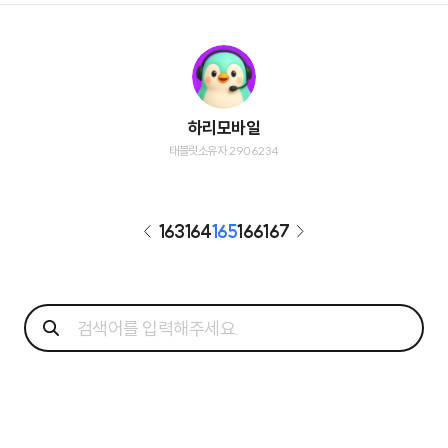
하리모바일
태블릿소유자 2906234
163
164
165
166
167