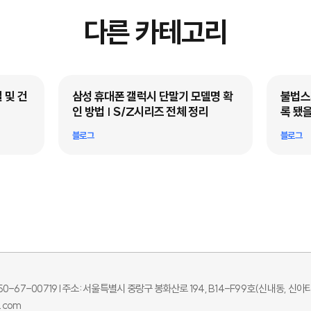
다른 카테고리
 및 건
삼성 휴대폰 갤럭시 단말기 모델명 확
불법스패
인 방법 | S/Z시리즈 전체 정리
록 됐을
블로그
블로그
-67-00719 l
주소: 서울특별시 중랑구 봉화산로 194, B14-F99호(신내동, 신아
l.com