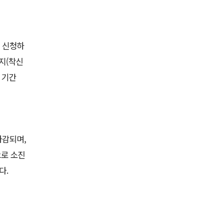
해 신청하
정지(착신
 기간
차감되며,
으로 소진
다.