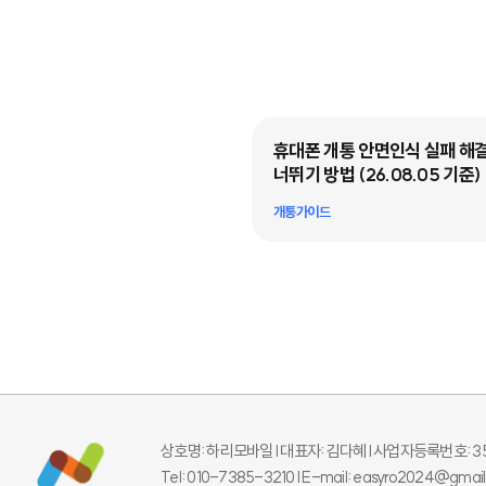
낙서란? 온라인 알뜰폰·선불폰
휴대폰 개통 안면인식 실패 해결
 꼭 확인할 체크리스트 5가지
너뛰기 방법 (26.08.05 기준)
드
개통가이드
상호명: 하리모바일 l 대표자: 김다혜 l
사업자등록번호: 350
Tel: 010-7385-3210 l E-mail: easyro2024@gmai