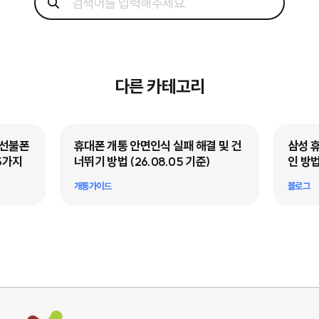
다른 카테고리
·선불폰
휴대폰 개통 안면인식 실패 해결 및 건
삼성 
5가지
너뛰기 방법 (26.08.05 기준)
인 방법
개통가이드
블로그