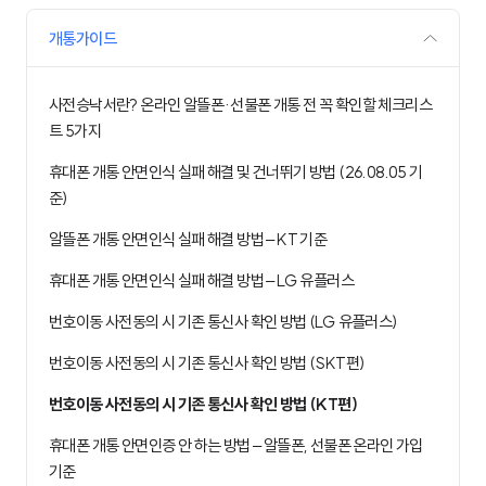
개통가이드
사전승낙서란? 온라인 알뜰폰·선불폰 개통 전 꼭 확인할 체크리스
트 5가지
휴대폰 개통 안면인식 실패 해결 및 건너뛰기 방법 (26.08.05 기
준)
알뜰폰 개통 안면인식 실패 해결 방법 – KT 기준
휴대폰 개통 안면인식 실패 해결 방법 – LG 유플러스
번호이동 사전동의 시 기존 통신사 확인 방법 (LG 유플러스)
번호이동 사전동의 시 기존 통신사 확인 방법 (SKT편)
번호이동 사전동의 시 기존 통신사 확인 방법 (KT편)
휴대폰 개통 안면인증 안 하는 방법 – 알뜰폰, 선불폰 온라인 가입
기준