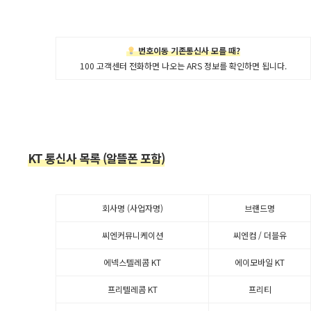
번호이동 기존통신사 모를 때?
100 고객센터 전화하면 나오는 ARS 정보를 확인하면 됩니다.
KT 통신사 목록 (알뜰폰 포함)
회사명 (사업자명)
브랜드명
씨엔커뮤니케이션
씨엔컴 / 더블유
에넥스텔레콤 KT
에이모바일 KT
프리텔레콤 KT
프리티