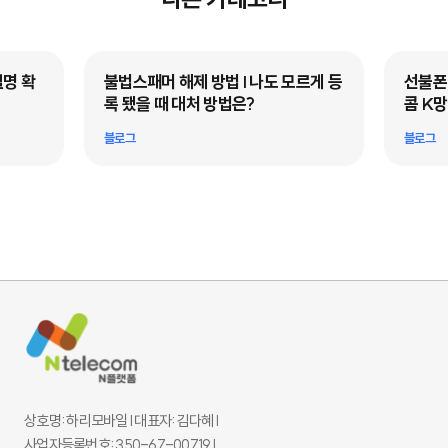
델명 확
불법스패머 해제 방법 I 나도 모르게 등
선불폰
리
록 됐을 때 대처 방법은?
콤 K
블로그
블로그
상호명: 하리모바일 l 대표자: 김다혜 l
사업자등록번호: 350-67-00719 l