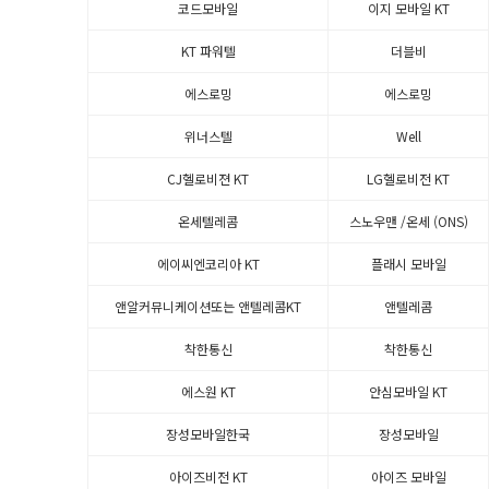
코드모바일
이지 모바일 KT
KT 파워텔
더블비
에스로밍
에스로밍
위너스텔
Well
CJ헬로비젼 KT
LG헬로비전 KT
온세텔레콤
스노우맨 /온세 (ONS)
에이씨엔코리아 KT
플래시 모바일
앤알커뮤니케이션또는 앤텔레콤KT
앤텔레콤
착한통신
착한통신
에스원 KT
안심모바일 KT
장성모바일한국
장성모바일
아이즈비전 KT
아이즈 모바일