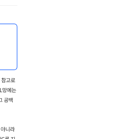
. 참고로
, L망에는
그 공백
 아니라
5G를 지