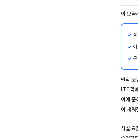
이 요금
삼
애
구
만약 보
LTE 쪽
이에 준
이 채워
사실 요
중저가형인