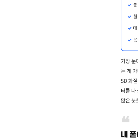
통
월
데
음
가장 눈
는 게 아
SD 화
터를 다
많은 분
내 폰