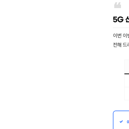
5G 
이번 이
전해 드