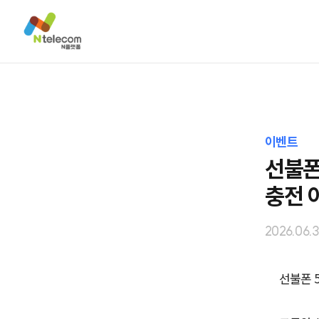
이벤트
선불폰
충전 
2026.06.
선불폰 