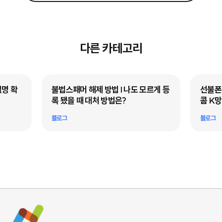
다른 카테고리
델명 확
불법스패머 해제 방법 I 나도 모르게 등
선불폰
리
록 됐을 때 대처 방법은?
콤 K
블로그
블로그