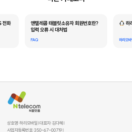
콤 태블릿소유자 회원번호란?
하리모바일 개통 가이드북
오류 시 대처법
하리모바일 소개
상호명: 하리모바일 l 대표자: 김다혜 l
사업자등록번호: 350-67-00719 l