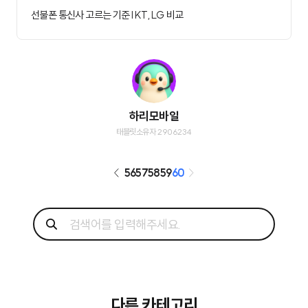
선불폰 통신사 고르는 기준 I KT, LG 비교
하리모바일
태블릿소유자 2906234
56
57
58
59
60
다른 카테고리