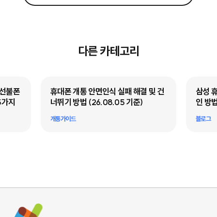
다른 카테고리
·선불폰
휴대폰 개통 안면인식 실패 해결 및 건
삼성 
5가지
너뛰기 방법 (26.08.05 기준)
인 방법
개통가이드
블로그