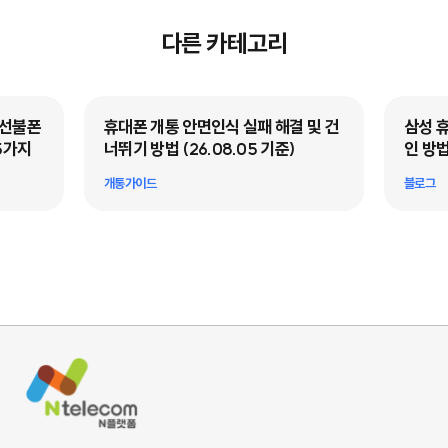
다른 카테고리
·선불폰
휴대폰 개통 안면인식 실패 해결 및 건
삼성 
5가지
너뛰기 방법 (26.08.05 기준)
인 방법
개통가이드
블로그