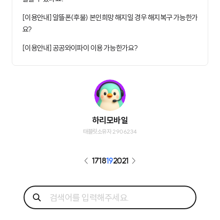
[이용안내] 알뜰폰(후불) 본인희망 해지일 경우 해지복구 가능한가
요?
[이용안내] 공공와이파이 이용 가능한가요?
하리모바일
태블릿소유자 2906234
17
18
19
20
21