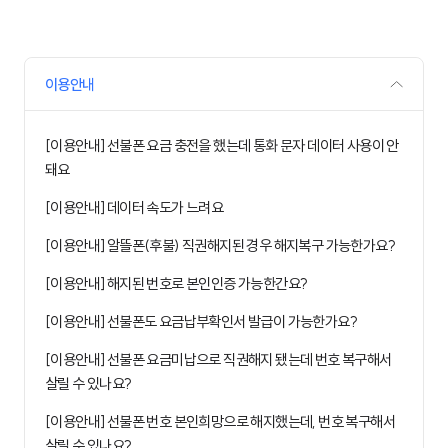
이용안내
[이용안내] 선불폰 요금 충전을 했는데 통화 문자 데이터 사용이 안
돼요
[이용안내] 데이터 속도가 느려요
[이용안내] 알뜰폰(후불) 직권해지된 경우 해지복구 가능한가요?
[이용안내] 해지된 번호로 본인인증 가능한간요?
[이용안내] 선불폰도 요금납부확인서 발급이 가능한가요?
[이용안내] 선불폰 요금미납으로 직권해지 됐는데 번호 복구해서
살릴 수 있나요?
[이용안내] 선불폰 번호 본인희망으로 해지했는데, 번호 복구해서
살릴 수 있나요?