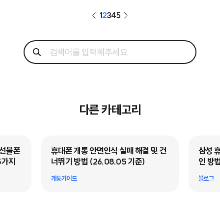
1
2
3
4
5
다른 카테고리
·선불폰
휴대폰 개통 안면인식 실패 해결 및 건
삼성 
5가지
너뛰기 방법 (26.08.05 기준)
인 방법
개통가이드
블로그