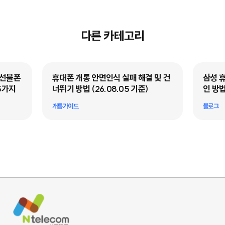
다른 카테고리
·선불폰
휴대폰 개통 안면인식 실패 해결 및 건
삼성 
5가지
너뛰기 방법 (26.08.05 기준)
인 방법
개통가이드
블로그