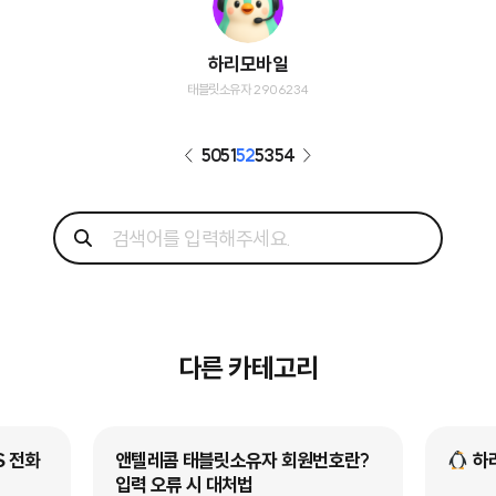
하리모바일
태블릿소유자 2906234
50
51
52
53
54
다른 카테고리
S 전화
앤텔레콤 태블릿소유자 회원번호란?
하
입력 오류 시 대처법