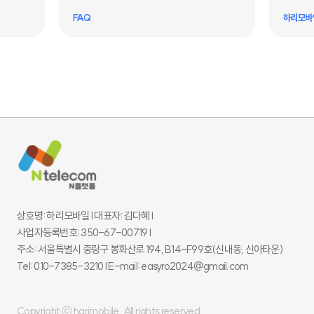
FAQ
하리모바
상호명: 하리모바일 l 대표자: 김다혜 l
사업자등록번호: 350-67-00719 l
주소: 서울특별시 중랑구 봉화산로 194, B14-F99호(신내동, 신아타운)
Tel: 010-7385-3210 l E-mail: easyro2024@gmail.com
Copyright ⓒ harimobile. All rights reserved.