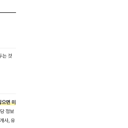
두는 것
않으면 미
해당 정보
개사, 유