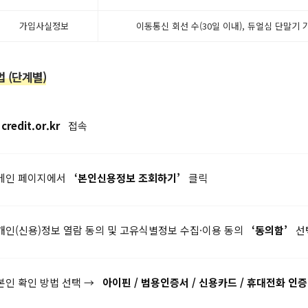
가입사실정보
이동통신 회선 수(30일 이내), 듀얼심 단말기
 (단계별)
credit.or.kr
접속
메인 페이지에서
‘본인신용정보 조회하기’
클릭
개인(신용)정보 열람 동의 및 고유식별정보 수집·이용 동의
‘동의함’
선
본인 확인 방법 선택 →
아이핀 / 범용인증서 / 신용카드 / 휴대전화 인증