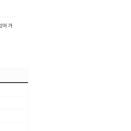
있어 가
력