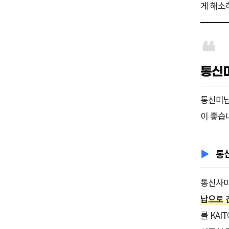
게 해소
통신
통신미납
이 좋습
통
통신사마
납으로 
를 KAI