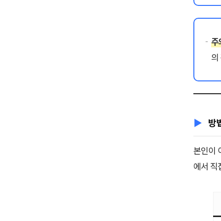
주
의
방법
본인이 
에서 직