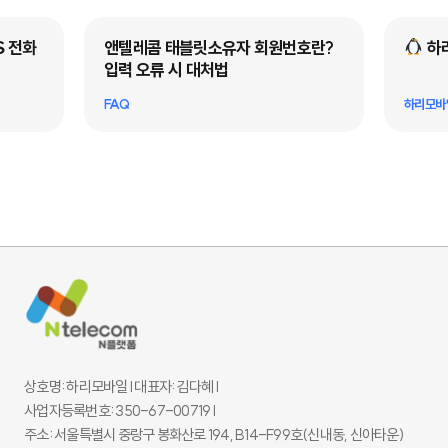
S 전화
앤텔레콤 태블릿소유자 회원번호란?
하
입력 오류 시 대처법
FAQ
하리모바
상호명: 하리모바일 l 대표자: 김다혜 l
사업자등록번호: 350-67-00719 l
주소: 서울특별시 중랑구 봉화산로 194, B14-F99호(신내동, 신아타운)