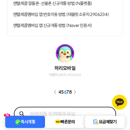
앤텔레콤 알뜰폰∙선불폰 신규개통 방법 (N플랫폼)
앤텔레콤멤버십 앱 번호이동 방법 (태블릿소유자 2906234)
앤텔레콤멤버십 앱 신규개통 방법 (Naver 인증서)
하리모바일
태블릿소유자 2906234
4
5
6
7
8
N
즉시개통
빠른문의
요금제찾기