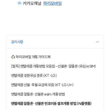
카카오채널
하리모바일
공지사항
하리모바일 개통 가이드북
[필독] 앤텔레콤 개통방법 모음집 – 선불폰∙알뜰폰 (유심/eSIM)
앤텔레콤 호환유심 종류 (KT∙LG)
앤텔레콤 선불∙후불 요금제 모음 (KT∙LG U+)
앤텔레콤 알뜰폰∙선불폰 esim 개통 방법
앤텔레콤 알뜰폰∙선불폰 번호이동 셀프개통 방법 (N플랫폼)