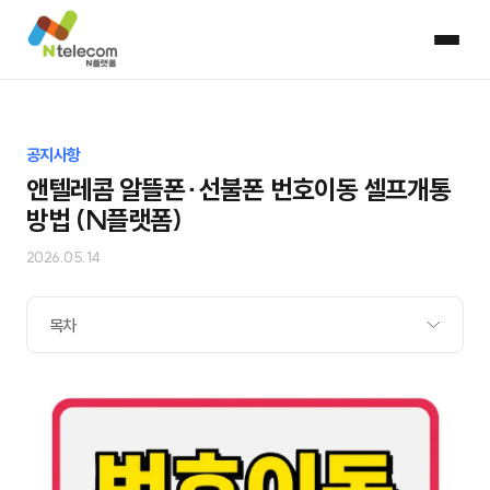
공지사항
앤텔레콤 알뜰폰∙선불폰 번호이동 셀프개통
방법 (N플랫폼)
2026.05.14
목차