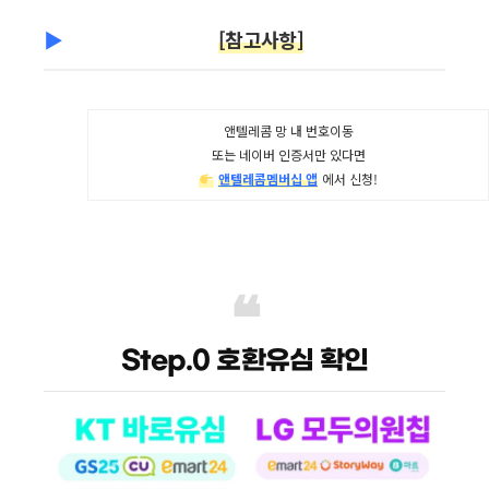
[참고사항]
앤텔레콤 망 내 번호이동
또는 네이버 인증서만 있다면
앤텔레콤멤버십 앱
에서 신청!​
Step.0 호환유심 확인