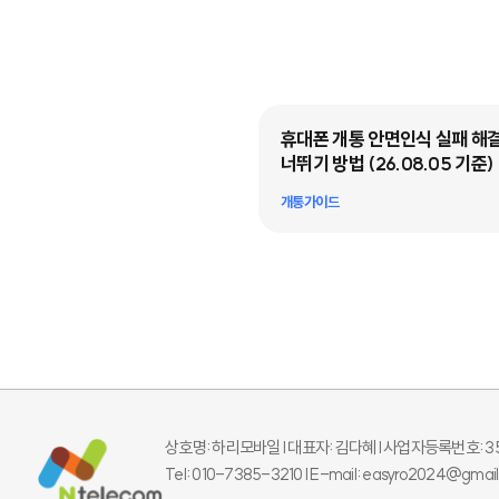
낙서란? 온라인 알뜰폰·선불폰
휴대폰 개통 안면인식 실패 해결
 꼭 확인할 체크리스트 5가지
너뛰기 방법 (26.08.05 기준)
드
개통가이드
상호명: 하리모바일 l 대표자: 김다혜 l
사업자등록번호: 350
Tel: 010-7385-3210 l E-mail: easyro2024@gmai