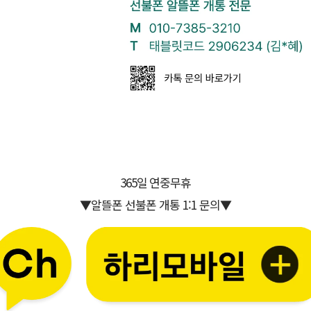
365일 연중무휴
▼알뜰폰 선불폰 개통 1:1 문의▼