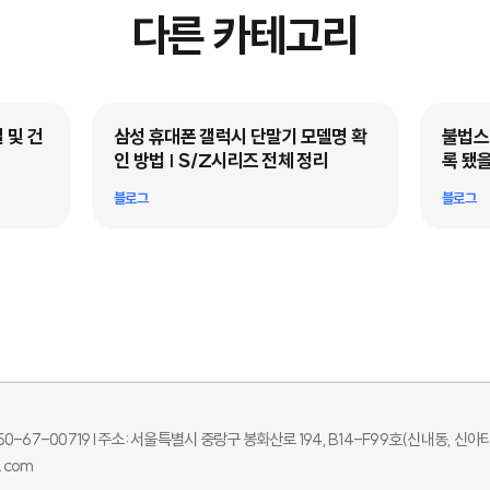
다른 카테고리
 및 건
삼성 휴대폰 갤럭시 단말기 모델명 확
불법스패
인 방법 | S/Z시리즈 전체 정리
록 됐을
블로그
블로그
-67-00719 l
주소: 서울특별시 중랑구 봉화산로 194, B14-F99호(신내동, 신아
l.com