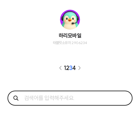
하리모바일
태블릿소유자 2906234
1
2
3
4