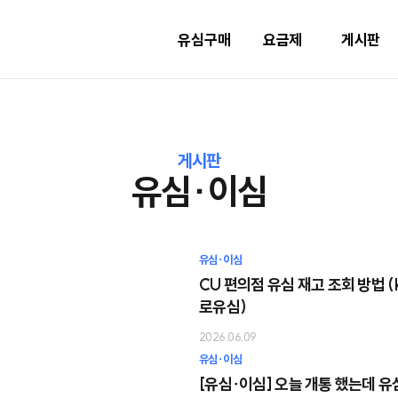
유심구매
요금제
게시판
게시판
유심∙이심
유심∙이심
CU 편의점 유심 재고 조회 방법 (
로유심)
2026.06.09
유심∙이심
[유심∙이심] 오늘 개통 했는데 유